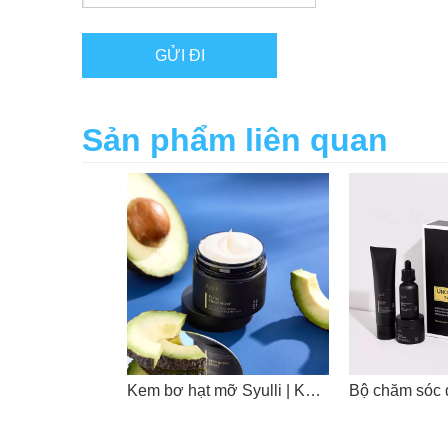
GỬI ĐI
Sản phẩm liên quan
Kem bơ hạt mỡ Syulli | Kem dưỡng ẩm mặt | Thích hợp cho da khô