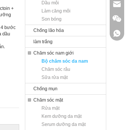
Dầu môi
sales@r
ctoin +
Làm căng môi
 dưỡng
Son bóng
h 4 bước
Chống lão hóa
+86 - 1
a dầu
làm trắng
ẵn.
Chăm sóc nam giới
Bộ chăm sóc da nam
Chăm sóc râu
Sữa rửa mặt
Rhineco
Chống mụn
Chăm sóc mặt
Rửa mặt
Kem dưỡng da mặt
Serum dưỡng da mặt