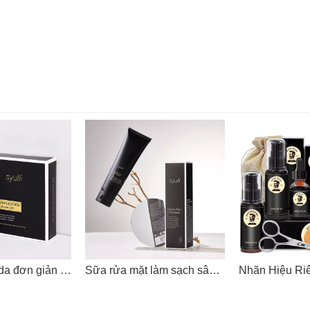
Bộ chăm sóc da đơn giản Syulli dành cho nam - 3 sản phẩm
Sữa rửa mặt làm sạch sâu nhẹ nhàng