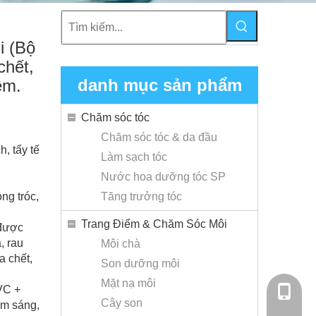
i (Bộ
chết,
danh mục sản phẩm
êm.
Chăm sóc tóc
Chăm sóc tóc & da đầu
, tẩy tế
Làm sạch tóc
Nước hoa dưỡng tóc SP
ng tróc,
Tăng trưởng tóc
Trang Điểm & Chăm Sóc Môi
 được
, rau
Môi chà
a chết,
Son dưỡng môi
Mặt nạ môi
VC +
+86 - 1
Cây son
àm sáng,