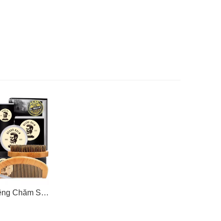
Nhãn Hiệu Riêng Chăm Sóc Râu Dưỡng Lược Bộ Rửa Dầu Gội Dầu Xả Serum Tạo Kiểu Tinh Dầu Mọc Nam Chải Lông Bộ Dành Cho Tóc Mặt