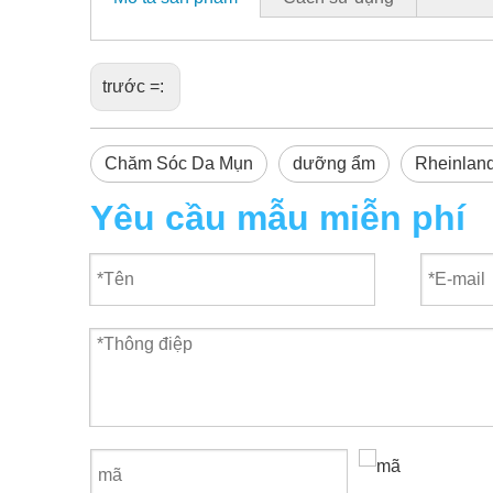
trước =:
Chăm Sóc Da Mụn
dưỡng ẩm
Rheinlan
Yêu cầu mẫu miễn phí