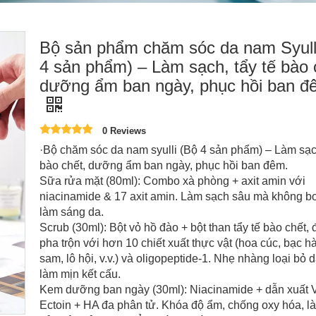
Bộ sản phẩm chăm sóc da nam Syull
4 sản phẩm) – Làm sạch, tẩy tế bào 
dưỡng ẩm ban ngày, phục hồi ban đ
0 Reviews
·Bộ chăm sóc da nam syulli (Bộ 4 sản phẩm) – Làm sạch
bào chết, dưỡng ẩm ban ngày, phục hồi ban đêm.
Sữa rửa mặt (80ml): Combo xà phòng + axit amin với
niacinamide & 17 axit amin. Làm sạch sâu mà không bo
làm sáng da.
Scrub (30ml): Bột vỏ hồ đào + bột than tẩy tế bào chết,
pha trộn với hơn 10 chiết xuất thực vật (hoa cúc, bạc hà
sam, lô hội, v.v.) và oligopeptide-1. Nhẹ nhàng loại bỏ d
làm mịn kết cấu.
Kem dưỡng ban ngày (30ml): Niacinamide + dẫn xuất 
Ectoin + HA đa phân tử. Khóa độ ẩm, chống oxy hóa, l