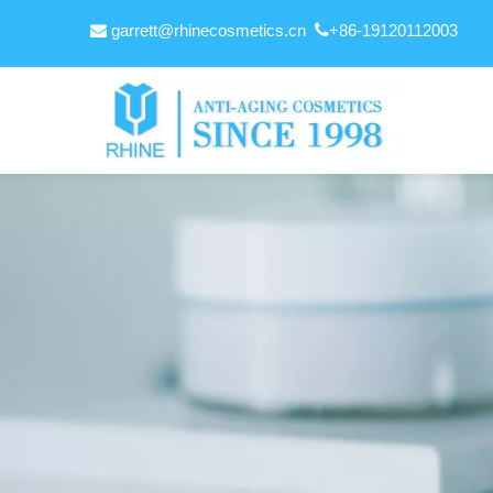
garrett@rhinecosmetics.cn

+86-19120112003
