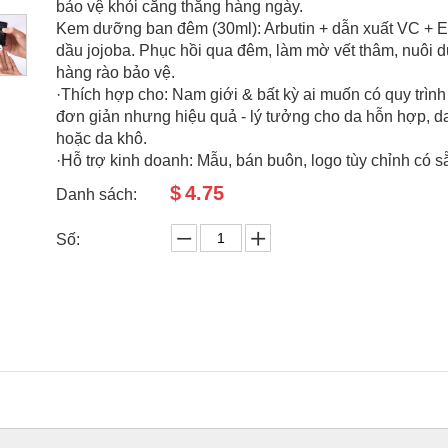
bảo vệ khỏi căng thẳng hàng ngày.
Kem dưỡng ban đêm (30ml): Arbutin + dẫn xuất VC + E
dầu jojoba. Phục hồi qua đêm, làm mờ vết thâm, nuôi
hàng rào bảo vệ.
·Thích hợp cho: Nam giới & bất kỳ ai muốn có quy trìn
đơn giản nhưng hiệu quả - lý tưởng cho da hỗn hợp, d
hoặc da khô.
·Hỗ trợ kinh doanh: Mẫu, bán buôn, logo tùy chỉnh có s
$
4.75
Danh sách:
Số: